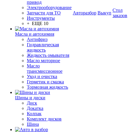
привод
Электрооборудование
Стол
Запчасти для ТО
Авторазбор
Выкуп
заказов
Инструменты
+ ЕЩЕ 10
Масла и автохимия
Антифриз
Гидравлическая
жидкость
Жидкость омывателя
Масло моторное
Масло
трансмиссионное
Уход и очистка
Герметик и смазка
Тормозная жидкость
Шины и диски
Диск
Докатка
Колпак
Комплект дисков
Шина