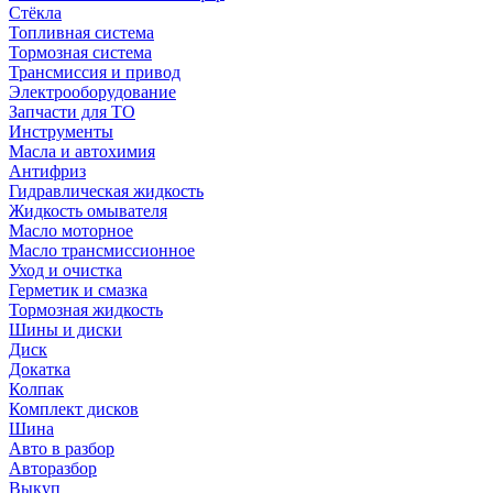
Стёкла
Топливная система
Тормозная система
Трансмиссия и привод
Электрооборудование
Запчасти для ТО
Инструменты
Масла и автохимия
Антифриз
Гидравлическая жидкость
Жидкость омывателя
Масло моторное
Масло трансмиссионное
Уход и очистка
Герметик и смазка
Тормозная жидкость
Шины и диски
Диск
Докатка
Колпак
Комплект дисков
Шина
Авто в разбор
Авторазбор
Выкуп