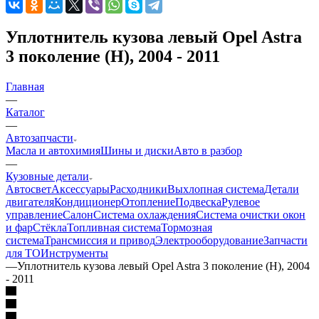
Уплотнитель кузова левый Opel Astra
3 поколение (H), 2004 - 2011
Главная
—
Каталог
—
Автозапчасти
Масла и автохимия
Шины и диски
Авто в разбор
—
Кузовные детали
Автосвет
Аксессуары
Расходники
Выхлопная система
Детали
двигателя
Кондиционер
Отопление
Подвеска
Рулевое
управление
Салон
Система охлаждения
Система очистки окон
и фар
Стёкла
Топливная система
Тормозная
система
Трансмиссия и привод
Электрооборудование
Запчасти
для ТО
Инструменты
—
Уплотнитель кузова левый Opel Astra 3 поколение (H), 2004
- 2011