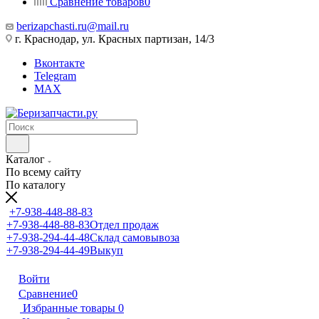
Сравнение товаров
0
berizapchasti.ru@mail.ru
г. Краснодар, ул. Красных партизан, 14/3
Вконтакте
Telegram
MAX
Каталог
По всему сайту
По каталогу
+7-938-448-88-83
+7-938-448-88-83
Отдел продаж
+7-938-294-44-48
Склад самовывоза
+7-938-294-44-49
Выкуп
Войти
Сравнение
0
Избранные товары
0