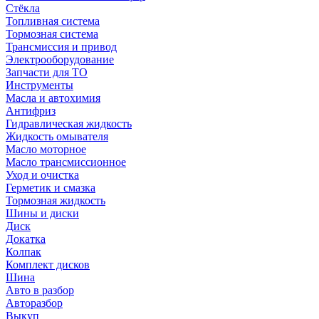
Стёкла
Топливная система
Тормозная система
Трансмиссия и привод
Электрооборудование
Запчасти для ТО
Инструменты
Масла и автохимия
Антифриз
Гидравлическая жидкость
Жидкость омывателя
Масло моторное
Масло трансмиссионное
Уход и очистка
Герметик и смазка
Тормозная жидкость
Шины и диски
Диск
Докатка
Колпак
Комплект дисков
Шина
Авто в разбор
Авторазбор
Выкуп