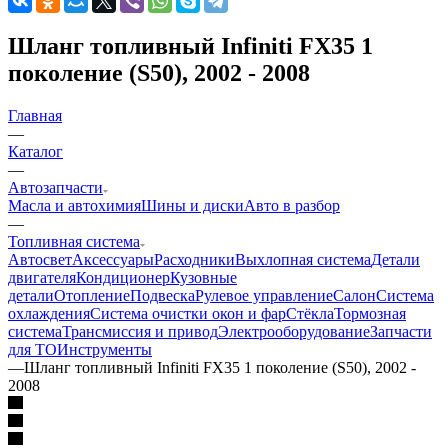
Шланг топливный Infiniti FX35 1
поколение (S50), 2002 - 2008
Главная
—
Каталог
—
Автозапчасти
Масла и автохимия
Шины и диски
Авто в разбор
—
Топливная система
Автосвет
Аксессуары
Расходники
Выхлопная система
Детали
двигателя
Кондиционер
Кузовные
детали
Отопление
Подвеска
Рулевое управление
Салон
Система
охлаждения
Система очистки окон и фар
Стёкла
Тормозная
система
Трансмиссия и привод
Электрооборудование
Запчасти
для ТО
Инструменты
—
Шланг топливный Infiniti FX35 1 поколение (S50), 2002 -
2008