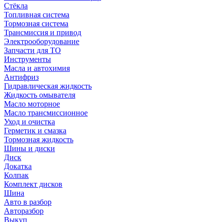
Стёкла
Топливная система
Тормозная система
Трансмиссия и привод
Электрооборудование
Запчасти для ТО
Инструменты
Масла и автохимия
Антифриз
Гидравлическая жидкость
Жидкость омывателя
Масло моторное
Масло трансмиссионное
Уход и очистка
Герметик и смазка
Тормозная жидкость
Шины и диски
Диск
Докатка
Колпак
Комплект дисков
Шина
Авто в разбор
Авторазбор
Выкуп