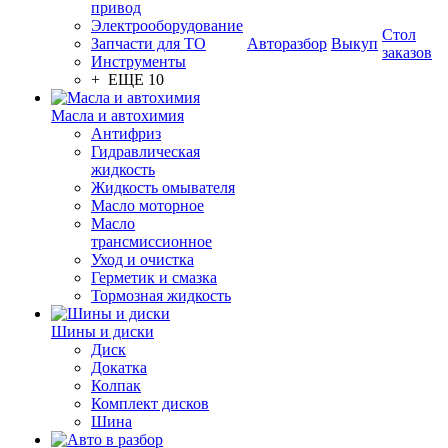
привод
Электрооборудование
Стол
Запчасти для ТО
Авторазбор
Выкуп
заказов
Инструменты
+ ЕЩЕ 10
Масла и автохимия
Антифриз
Гидравлическая
жидкость
Жидкость омывателя
Масло моторное
Масло
трансмиссионное
Уход и очистка
Герметик и смазка
Тормозная жидкость
Шины и диски
Диск
Докатка
Колпак
Комплект дисков
Шина