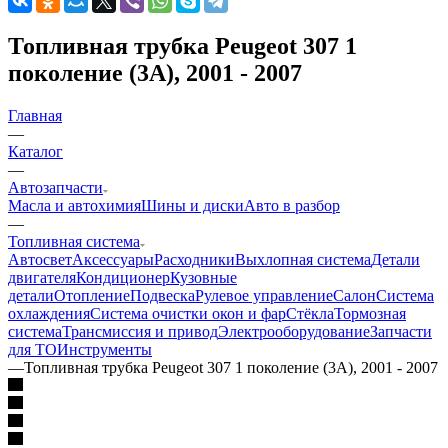
Топливная трубка Peugeot 307 1
поколение (3A), 2001 - 2007
Главная
—
Каталог
—
Автозапчасти
Масла и автохимия
Шины и диски
Авто в разбор
—
Топливная система
Автосвет
Аксессуары
Расходники
Выхлопная система
Детали
двигателя
Кондиционер
Кузовные
детали
Отопление
Подвеска
Рулевое управление
Салон
Система
охлаждения
Система очистки окон и фар
Стёкла
Тормозная
система
Трансмиссия и привод
Электрооборудование
Запчасти
для ТО
Инструменты
—
Топливная трубка Peugeot 307 1 поколение (3A), 2001 - 2007