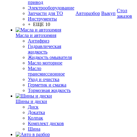
привод
Электрооборудование
Стол
Запчасти для ТО
Авторазбор
Выкуп
заказов
Инструменты
+ ЕЩЕ 10
Масла и автохимия
Антифриз
Гидравлическая
жидкость
Жидкость омывателя
Масло моторное
Масло
трансмиссионное
Уход и очистка
Герметик и смазка
Тормозная жидкость
Шины и диски
Диск
Докатка
Колпак
Комплект дисков
Шина