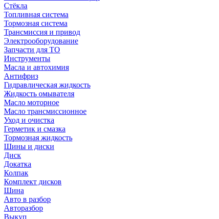
Стёкла
Топливная система
Тормозная система
Трансмиссия и привод
Электрооборудование
Запчасти для ТО
Инструменты
Масла и автохимия
Антифриз
Гидравлическая жидкость
Жидкость омывателя
Масло моторное
Масло трансмиссионное
Уход и очистка
Герметик и смазка
Тормозная жидкость
Шины и диски
Диск
Докатка
Колпак
Комплект дисков
Шина
Авто в разбор
Авторазбор
Выкуп