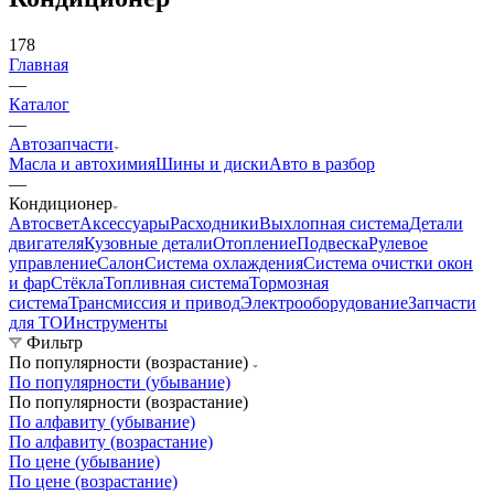
178
Главная
—
Каталог
—
Автозапчасти
Масла и автохимия
Шины и диски
Авто в разбор
—
Кондиционер
Автосвет
Аксессуары
Расходники
Выхлопная система
Детали
двигателя
Кузовные детали
Отопление
Подвеска
Рулевое
управление
Салон
Система охлаждения
Система очистки окон
и фар
Стёкла
Топливная система
Тормозная
система
Трансмиссия и привод
Электрооборудование
Запчасти
для ТО
Инструменты
Фильтр
По популярности (возрастание)
По популярности (убывание)
По популярности (возрастание)
По алфавиту (убывание)
По алфавиту (возрастание)
По цене (убывание)
По цене (возрастание)