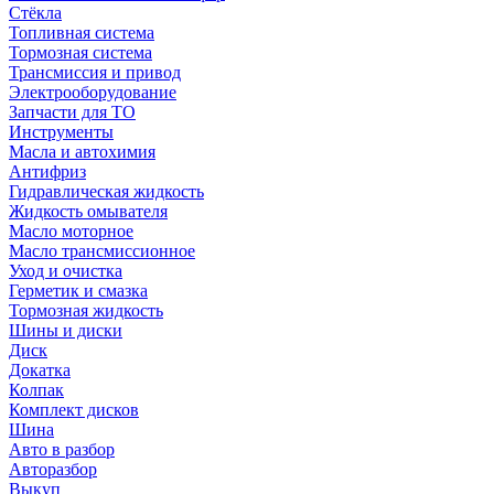
Стёкла
Топливная система
Тормозная система
Трансмиссия и привод
Электрооборудование
Запчасти для ТО
Инструменты
Масла и автохимия
Антифриз
Гидравлическая жидкость
Жидкость омывателя
Масло моторное
Масло трансмиссионное
Уход и очистка
Герметик и смазка
Тормозная жидкость
Шины и диски
Диск
Докатка
Колпак
Комплект дисков
Шина
Авто в разбор
Авторазбор
Выкуп