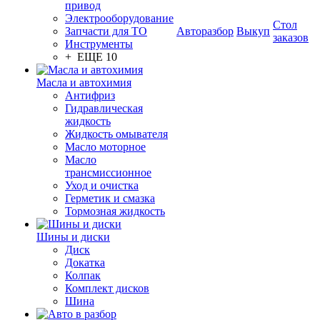
привод
Электрооборудование
Стол
Запчасти для ТО
Авторазбор
Выкуп
заказов
Инструменты
+ ЕЩЕ 10
Масла и автохимия
Антифриз
Гидравлическая
жидкость
Жидкость омывателя
Масло моторное
Масло
трансмиссионное
Уход и очистка
Герметик и смазка
Тормозная жидкость
Шины и диски
Диск
Докатка
Колпак
Комплект дисков
Шина