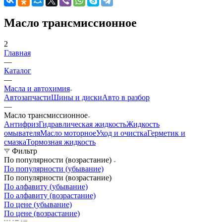
Масло трансмиссионное
2
Главная
—
Каталог
—
Масла и автохимия
Автозапчасти
Шины и диски
Авто в разбор
—
Масло трансмиссионное
Антифриз
Гидравлическая жидкость
Жидкость
омывателя
Масло моторное
Уход и очистка
Герметик и
смазка
Тормозная жидкость
Фильтр
По популярности (возрастание)
По популярности (убывание)
По популярности (возрастание)
По алфавиту (убывание)
По алфавиту (возрастание)
По цене (убывание)
По цене (возрастание)