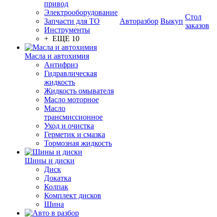
привод
Электрооборудование
Стол
Запчасти для ТО
Авторазбор
Выкуп
заказов
Инструменты
+ ЕЩЕ 10
Масла и автохимия
Антифриз
Гидравлическая
жидкость
Жидкость омывателя
Масло моторное
Масло
трансмиссионное
Уход и очистка
Герметик и смазка
Тормозная жидкость
Шины и диски
Диск
Докатка
Колпак
Комплект дисков
Шина