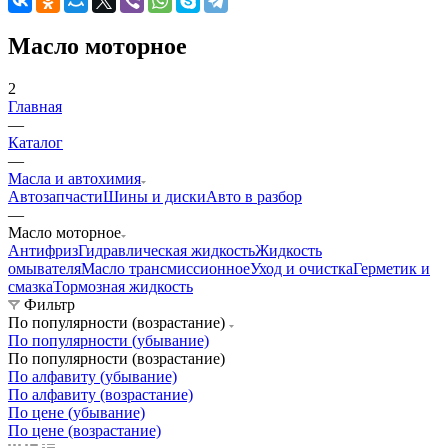
Масло моторное
2
Главная
—
Каталог
—
Масла и автохимия
Автозапчасти
Шины и диски
Авто в разбор
—
Масло моторное
Антифриз
Гидравлическая жидкость
Жидкость
омывателя
Масло трансмиссионное
Уход и очистка
Герметик и
смазка
Тормозная жидкость
Фильтр
По популярности (возрастание)
По популярности (убывание)
По популярности (возрастание)
По алфавиту (убывание)
По алфавиту (возрастание)
По цене (убывание)
По цене (возрастание)