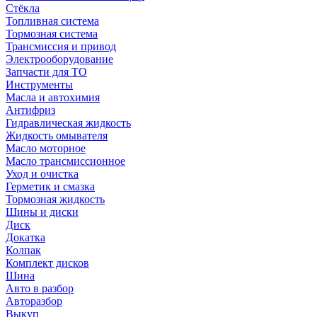
Стёкла
Топливная система
Тормозная система
Трансмиссия и привод
Электрооборудование
Запчасти для ТО
Инструменты
Масла и автохимия
Антифриз
Гидравлическая жидкость
Жидкость омывателя
Масло моторное
Масло трансмиссионное
Уход и очистка
Герметик и смазка
Тормозная жидкость
Шины и диски
Диск
Докатка
Колпак
Комплект дисков
Шина
Авто в разбор
Авторазбор
Выкуп