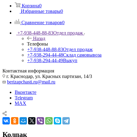
Корзина
0
Избранные товары
0
Сравнение товаров
0
+7-938-448-88-83
Отдел продаж
Назад
Телефоны
+7-938-448-88-83
Отдел продаж
+7-938-294-44-48
Склад самовывоза
+7-938-294-44-49
Выкуп
Контактная информация
г. Краснодар, ул. Красных партизан, 14/3
berizapchasti.ru@mail.ru
Вконтакте
Telegram
MAX
Колпак