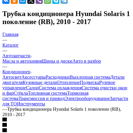
Трубка кондиционера Hyundai Solaris 1
поколение (RB), 2010 - 2017
Главная
—
Каталог
—
Автозапчасти
Масла и автохимия
Шины и диски
Авто в разбор
—
Кондиционер
Автосвет
Аксессуары
Расходники
Выхлопная система
Детали
двигателя
Кузовные детали
Отопление
Подвеска
Рулевое
управление
Салон
Система охлаждения
Система очистки окон
и фар
Стёкла
Топливная система
Тормозная
система
Трансмиссия и привод
Электрооборудование
Запчасти
для ТО
Инструменты
—
Трубка кондиционера Hyundai Solaris 1 поколение (RB),
2010 - 2017