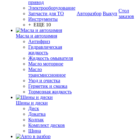
привод
Электрооборудование
Стол
Запчасти для ТО
Авторазбор
Выкуп
заказов
Инструменты
+ ЕЩЕ 10
Масла и автохимия
Антифриз
Гидравлическая
жидкость
Жидкость омывателя
Масло моторное
Масло
трансмиссионное
Уход и очистка
Герметик и смазка
Тормозная жидкость
Шины и диски
Диск
Докатка
Колпак
Комплект дисков
Шина