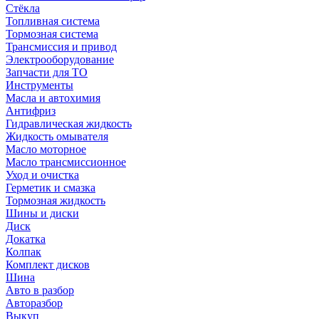
Стёкла
Топливная система
Тормозная система
Трансмиссия и привод
Электрооборудование
Запчасти для ТО
Инструменты
Масла и автохимия
Антифриз
Гидравлическая жидкость
Жидкость омывателя
Масло моторное
Масло трансмиссионное
Уход и очистка
Герметик и смазка
Тормозная жидкость
Шины и диски
Диск
Докатка
Колпак
Комплект дисков
Шина
Авто в разбор
Авторазбор
Выкуп