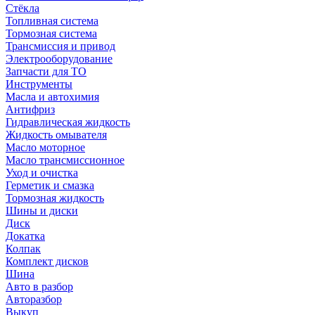
Стёкла
Топливная система
Тормозная система
Трансмиссия и привод
Электрооборудование
Запчасти для ТО
Инструменты
Масла и автохимия
Антифриз
Гидравлическая жидкость
Жидкость омывателя
Масло моторное
Масло трансмиссионное
Уход и очистка
Герметик и смазка
Тормозная жидкость
Шины и диски
Диск
Докатка
Колпак
Комплект дисков
Шина
Авто в разбор
Авторазбор
Выкуп