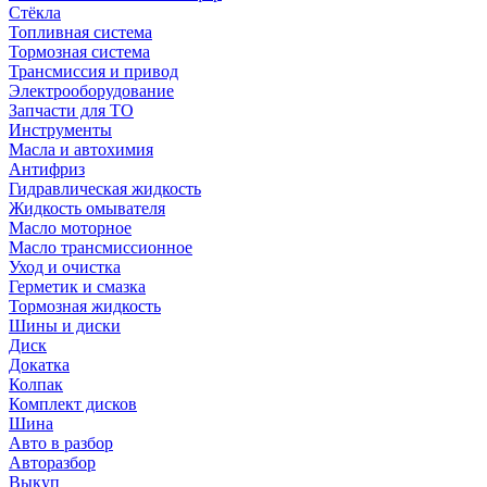
Стёкла
Топливная система
Тормозная система
Трансмиссия и привод
Электрооборудование
Запчасти для ТО
Инструменты
Масла и автохимия
Антифриз
Гидравлическая жидкость
Жидкость омывателя
Масло моторное
Масло трансмиссионное
Уход и очистка
Герметик и смазка
Тормозная жидкость
Шины и диски
Диск
Докатка
Колпак
Комплект дисков
Шина
Авто в разбор
Авторазбор
Выкуп