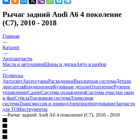
Рычаг задний Audi A6 4 поколение
(C7), 2010 - 2018
Главная
—
Каталог
—
Автозапчасти
Масла и автохимия
Шины и диски
Авто в разбор
—
Подвеска
Автосвет
Аксессуары
Расходники
Выхлопная система
Детали
двигателя
Кондиционер
Кузовные детали
Отопление
Рулевое
управление
Салон
Система охлаждения
Система очистки окон
и фар
Стёкла
Топливная система
Тормозная
система
Трансмиссия и привод
Электрооборудование
Запчасти
для ТО
Инструменты
—
Рычаг задний Audi A6 4 поколение (C7), 2010 - 2018