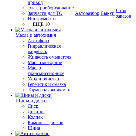
привод
Электрооборудование
Стол
Запчасти для ТО
Авторазбор
Выкуп
заказов
Инструменты
+ ЕЩЕ 10
Масла и автохимия
Антифриз
Гидравлическая
жидкость
Жидкость омывателя
Масло моторное
Масло
трансмиссионное
Уход и очистка
Герметик и смазка
Тормозная жидкость
Шины и диски
Диск
Докатка
Колпак
Комплект дисков
Шина