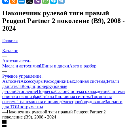
Наконечник рулевой тяги правый
Peugeot Partner 2 поколение (B9), 2008 -
2024
Главная
—
Каталог
—
Автозапчасти
Масла и автохимия
Шины и диски
Авто в разбор
—
Рулевое управление
Автосвет
Аксессуары
Расходники
Выхлопная система
Детали
двигателя
Кондиционер
Кузовные
детали
Отопление
Подвеска
Салон
Система охлаждения
Система
очистки окон и фар
Стёкла
Топливная система
Тормозная
система
Трансмиссия и привод
Электрооборудование
Запчасти
для ТО
Инструменты
—
Наконечник рулевой тяги правый Peugeot Partner 2
поколение (B9), 2008 - 2024