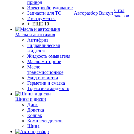
привод
Электрооборудование
Стол
Запчасти для ТО
Авторазбор
Выкуп
заказов
Инструменты
+ ЕЩЕ 10
Масла и автохимия
Антифриз
Гидравлическая
жидкость
Жидкость омывателя
Масло моторное
Масло
трансмиссионное
Уход и очистка
Герметик и смазка
Тормозная жидкость
Шины и диски
Диск
Докатка
Колпак
Комплект дисков
Шина