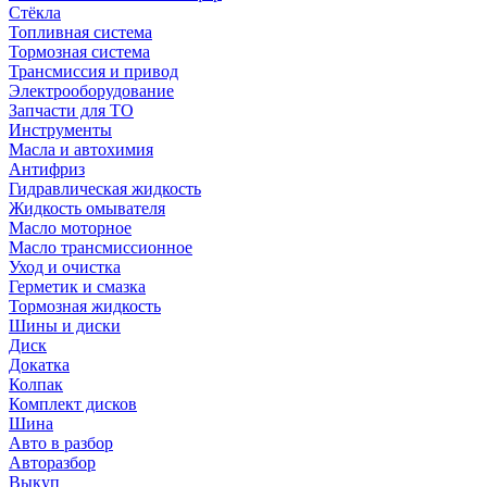
Стёкла
Топливная система
Тормозная система
Трансмиссия и привод
Электрооборудование
Запчасти для ТО
Инструменты
Масла и автохимия
Антифриз
Гидравлическая жидкость
Жидкость омывателя
Масло моторное
Масло трансмиссионное
Уход и очистка
Герметик и смазка
Тормозная жидкость
Шины и диски
Диск
Докатка
Колпак
Комплект дисков
Шина
Авто в разбор
Авторазбор
Выкуп