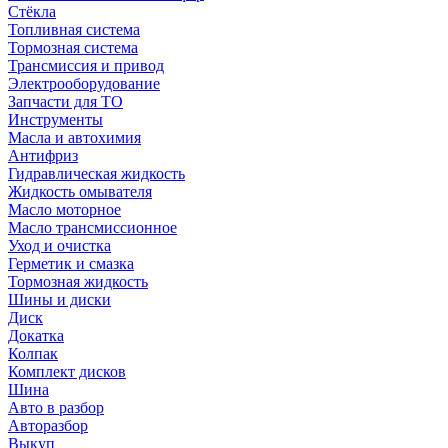
Стёкла
Топливная система
Тормозная система
Трансмиссия и привод
Электрооборудование
Запчасти для ТО
Инструменты
Масла и автохимия
Антифриз
Гидравлическая жидкость
Жидкость омывателя
Масло моторное
Масло трансмиссионное
Уход и очистка
Герметик и смазка
Тормозная жидкость
Шины и диски
Диск
Докатка
Колпак
Комплект дисков
Шина
Авто в разбор
Авторазбор
Выкуп