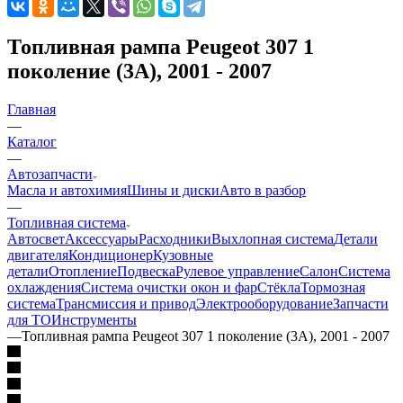
Топливная рампа Peugeot 307 1
поколение (3A), 2001 - 2007
Главная
—
Каталог
—
Автозапчасти
Масла и автохимия
Шины и диски
Авто в разбор
—
Топливная система
Автосвет
Аксессуары
Расходники
Выхлопная система
Детали
двигателя
Кондиционер
Кузовные
детали
Отопление
Подвеска
Рулевое управление
Салон
Система
охлаждения
Система очистки окон и фар
Стёкла
Тормозная
система
Трансмиссия и привод
Электрооборудование
Запчасти
для ТО
Инструменты
—
Топливная рампа Peugeot 307 1 поколение (3A), 2001 - 2007