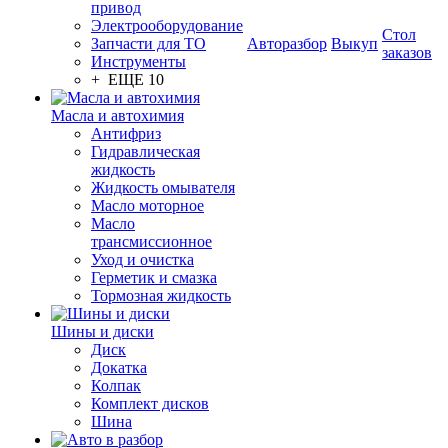
привод
Электрооборудование
Стол
Запчасти для ТО
Авторазбор
Выкуп
заказов
Инструменты
+ ЕЩЕ 10
Масла и автохимия
Антифриз
Гидравлическая
жидкость
Жидкость омывателя
Масло моторное
Масло
трансмиссионное
Уход и очистка
Герметик и смазка
Тормозная жидкость
Шины и диски
Диск
Докатка
Колпак
Комплект дисков
Шина