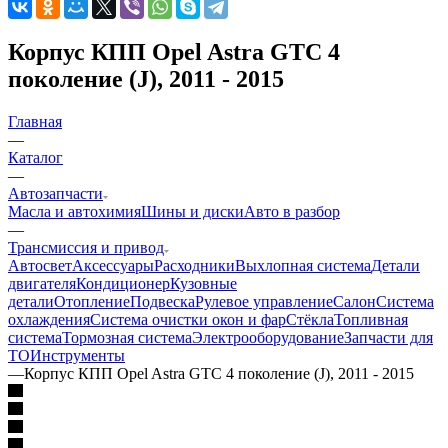
Корпус КПП Opel Astra GTC 4
поколение (J), 2011 - 2015
Главная
—
Каталог
—
Автозапчасти
Масла и автохимия
Шины и диски
Авто в разбор
—
Трансмиссия и привод
Автосвет
Аксессуары
Расходники
Выхлопная система
Детали
двигателя
Кондиционер
Кузовные
детали
Отопление
Подвеска
Рулевое управление
Салон
Система
охлаждения
Система очистки окон и фар
Стёкла
Топливная
система
Тормозная система
Электрооборудование
Запчасти для
ТО
Инструменты
—
Корпус КПП Opel Astra GTC 4 поколение (J), 2011 - 2015