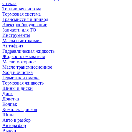
Стёкла
Топливная система
Тормозная система
Трансмиссия и привод
Электрооборудование
Запчасти для ТО
Инструменты
Масла и автохимия
Антифриз
Гидравлическая жидкость
Жидкость омывателя
Масло моторное
Масло трансмиссионное
Уход и очистка
Герметик и смазка
Тормозная жидкость
Шины и диски
Диск
Докатка
Колпак
Комплект дисков
Шина
Авто в разбор
Авторазбор
Выкуп