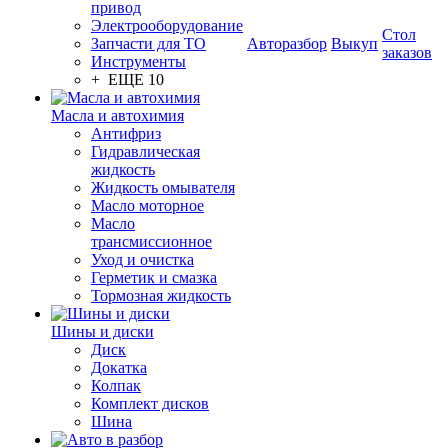
привод
Электрооборудование
Стол
Запчасти для ТО
Авторазбор
Выкуп
заказов
Инструменты
+ ЕЩЕ 10
Масла и автохимия
Антифриз
Гидравлическая
жидкость
Жидкость омывателя
Масло моторное
Масло
трансмиссионное
Уход и очистка
Герметик и смазка
Тормозная жидкость
Шины и диски
Диск
Докатка
Колпак
Комплект дисков
Шина