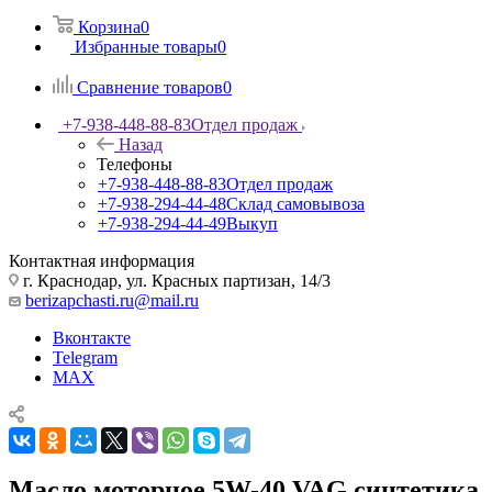
Корзина
0
Избранные товары
0
Сравнение товаров
0
+7-938-448-88-83
Отдел продаж
Назад
Телефоны
+7-938-448-88-83
Отдел продаж
+7-938-294-44-48
Склад самовывоза
+7-938-294-44-49
Выкуп
Контактная информация
г. Краснодар, ул. Красных партизан, 14/3
berizapchasti.ru@mail.ru
Вконтакте
Telegram
MAX
Масло моторное 5W-40 VAG синтетика