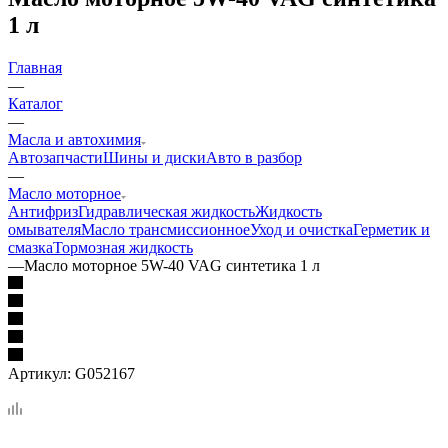
1 л
Главная
—
Каталог
—
Масла и автохимия
Автозапчасти
Шины и диски
Авто в разбор
—
Масло моторное
Антифриз
Гидравлическая жидкость
Жидкость
омывателя
Масло трансмиссионное
Уход и очистка
Герметик и
смазка
Тормозная жидкость
—
Масло моторное 5W-40 VAG синтетика 1 л
Артикул:
G052167