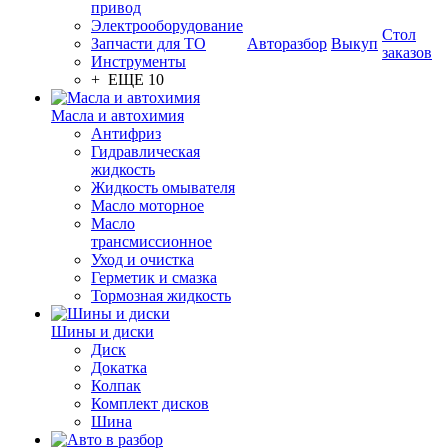
привод
Электрооборудование
Стол
Запчасти для ТО
Авторазбор
Выкуп
заказов
Инструменты
+ ЕЩЕ 10
Масла и автохимия
Антифриз
Гидравлическая
жидкость
Жидкость омывателя
Масло моторное
Масло
трансмиссионное
Уход и очистка
Герметик и смазка
Тормозная жидкость
Шины и диски
Диск
Докатка
Колпак
Комплект дисков
Шина