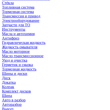
Стёкла
Топливная система
Тормозная система
Трансмиссия и привод
Электрооборудование
Запчасти для ТО
Инструменты
Масла и автохимия
Антифриз
Гидравлическая жидкость
Жидкость омывателя
Масло моторное
Масло трансмиссионное
Уход и очистка
Герметик и смазка
Тормозная жидкость
Шины и диски
Диск
Докатка
Колпак
Комплект дисков
Шина
Авто в разбор
Авторазбор
Выкуп